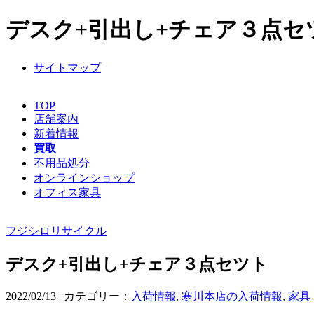
デスク+引出し+チェア３点セツ
サイトマップ
TOP
店舗案内
新着情報
買取
不用品処分
オンラインショップ
オフィス家具
フジシロリサイクル
デスク+引出し+チェア３点セツト
2022/02/13 | カテゴリー：
入荷情報
,
寒川本店の入荷情報
,
家具