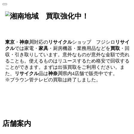
東京
・
神奈川
対応の
リサイクル
ショップ フジシロ
リサイ
クル
では家電・
家具
・厨房機器・業務用品などを
買取
・回
収・引き取りしています。意外なものが意外な金額で売れ
ることも。使えるものはリユースするため格安で回収する
ことができます。まずは出張買取をご利用ください。ま
た、
リサイクル
品は
神奈川
県内4店舗で販売中です。
※ブラウン管テレビの買取は終了しました。
店舗案内