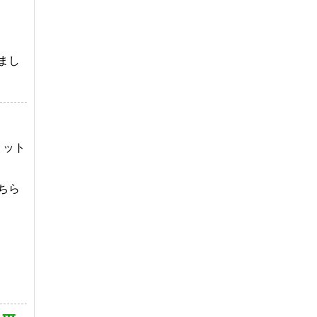
まし
リット
ちら