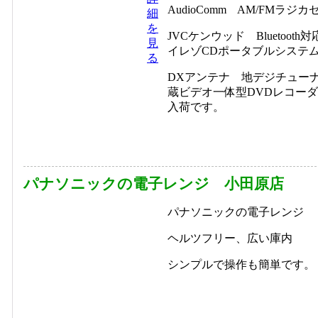
AudioComm AM/FMラジカ
細
を
JVCケンウッド Bluetooth
見
イレゾCDポータブルシステ
る
DXアンテナ 地デジチュー
蔵ビデオ一体型DVDレコー
入荷です。
パナソニックの電子レンジ 小田原店
パナソニックの電子レンジ
ヘルツフリー、広い庫内
シンプルで操作も簡単です。