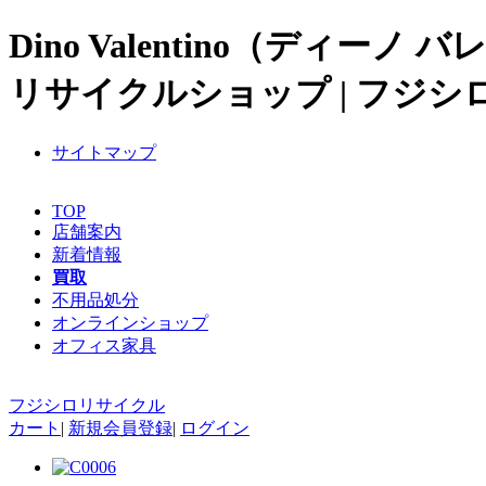
Dino Valentino（ディー
リサイクルショップ | フジ
サイトマップ
TOP
店舗案内
新着情報
買取
不用品処分
オンラインショップ
オフィス家具
フジシロリサイクル
カート
|
新規会員登録
|
ログイン